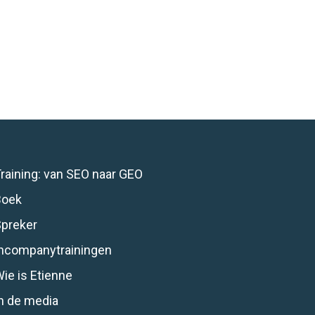
raining: van SEO naar GEO
Boek
Spreker
Incompanytrainingen
ie is Etienne
n de media