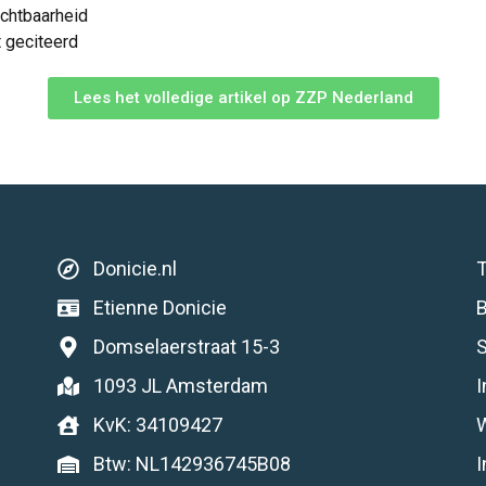
ichtbaarheid
t geciteerd
Lees het volledige artikel op ZZP Nederland
T
Donicie.nl
Etienne Donicie
Domselaerstraat 15-3
1093 JL Amsterdam
W
KvK: 34109427
I
Btw: NL142936745B08